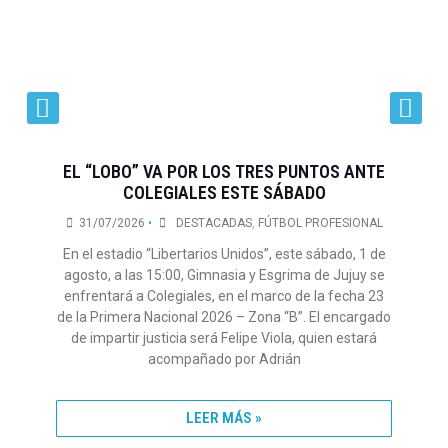
EL “LOBO” VA POR LOS TRES PUNTOS ANTE
COLEGIALES ESTE SÁBADO
L
31/07/2026
•
DESTACADAS
,
FÚTBOL PROFESIONAL
En el estadio “Libertarios Unidos”, este sábado, 1 de
s
agosto, a las 15:00, Gimnasia y Esgrima de Jujuy se
or
enfrentará a Colegiales, en el marco de la fecha 23
d
de la Primera Nacional 2026 – Zona “B”. El encargado
de impartir justicia será Felipe Viola, quien estará
t
acompañado por Adrián
LEER MÁS »