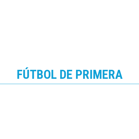
Gimnasia ofreció una jornada inolvidable a la
Casa del Niño y de la Niña
FÚTBOL DE PRIMERA