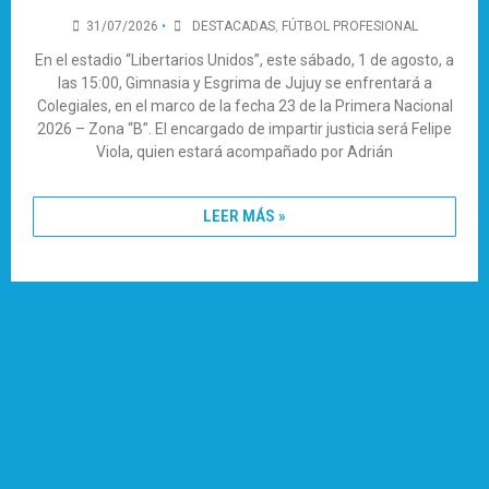
31/07/2026
•
DESTACADAS
,
FÚTBOL PROFESIONAL
En el estadio “Libertarios Unidos”, este sábado, 1 de agosto, a
las 15:00, Gimnasia y Esgrima de Jujuy se enfrentará a
Colegiales, en el marco de la fecha 23 de la Primera Nacional
2026 – Zona “B”. El encargado de impartir justicia será Felipe
Viola, quien estará acompañado por Adrián
LEER MÁS »