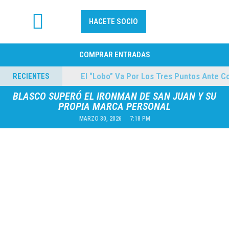
HACETE SOCIO
FÚTBOL PROFESIONAL
COMPRAR ENTRADAS
lmes
El “Lobo” Va Por Los Tres Puntos Ante Cole
RECIENTES
04/08/2026
BLASCO SUPERÓ EL IRONMAN DE SAN JUAN Y SU
PROPIA MARCA PERSONAL
MARZO 30, 2026
7:18 PM