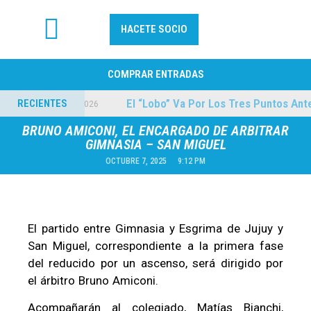
HACETE SOCIO
FÚTBOL PROFESIONAL
COMPRAR ENTRADAS
A Quilmes
El “Lobo” Va Por Los Tres Puntos Ante
RECIENTES
04/08/2026
BRUNO AMICONI, EL ENCARGADO DE ARBITRAR
GIMNASIA – SAN MIGUEL
OCTUBRE 7, 2025
9:12 PM
El partido entre Gimnasia y Esgrima de Jujuy y
San Miguel, correspondiente a la primera fase
del reducido por un ascenso, será dirigido por
el árbitro Bruno Amiconi.
Acompañarán al colegiado, Matías Bianchi,