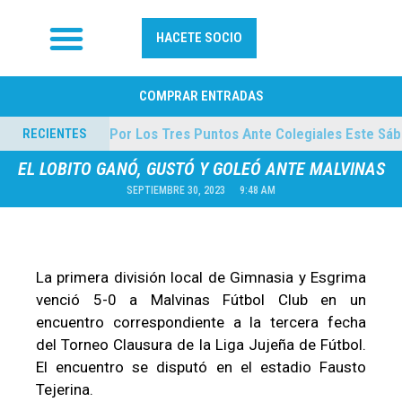
HACETE SOCIO
FÚTBOL PROFESIONAL
COMPRAR ENTRADAS
lmes
El “Lobo” Va Por Los Tres Puntos Ante Cole
RECIENTES
04/08/2026
EL LOBITO GANÓ, GUSTÓ Y GOLEÓ ANTE MALVINAS
SEPTIEMBRE 30, 2023
9:48 AM
La primera división local de Gimnasia y Esgrima
venció 5-0 a Malvinas Fútbol Club en un
encuentro correspondiente a la tercera fecha
del Torneo Clausura de la Liga Jujeña de Fútbol.
El encuentro se disputó en el estadio Fausto
Tejerina.