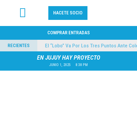
HACETE SOCIO
FÚTBOL PROFESIONAL
COMPRAR ENTRADAS
es
El “Lobo” Va Por Los Tres Puntos Ante Colegi
RECIENTES
04/08/2026
EN JUJUY HAY PROYECTO
JUNIO 1, 2025
8:38 PM