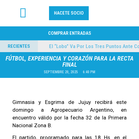
HACETE SOCIO
FÚTBOL PROFESIONAL
COMPRAR ENTRADAS
mes
El “Lobo” Va Por Los Tres Puntos Ante Coleg
RECIENTES
04/08/2026
FÚTBOL, EXPERIENCIA Y CORAZÓN PARA LA RECTA
FINAL
SEPTIEMBRE 20, 2025
6:40 PM
Gimnasia y Esgrima de Jujuy recibirá este
domingo a Agropecuario Argentino, en
encuentro válido por la fecha 32 de la Primera
Nacional Zona B.
El partido, programado para las 18 Hs. en el