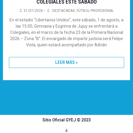
COLEGIALES ESTE SÁBADO
31/07/2026
•
DESTACADAS
,
FÚTBOL PROFESIONAL
En el estadio “Libertarios Unidos”, este sábado, 1 de agosto, a
las 15:00, Gimnasia y Esgrima de Jujuy se enfrentará a
Colegiales, en el marco de la fecha 23 de la Primera Nacional
2026 – Zona “B”. El encargado de impartir justicia será Felipe
Viola, quien estará acompañado por Adrián
LEER MÁS »
Sitio Oficial GYEJ © 2023
&