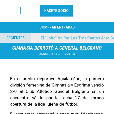
HACETE SOCIO
FÚTBOL PROFESIONAL
COMPRAR ENTRADAS
ilmes
El “Lobo” Va Por Los Tres Puntos Ante Col
RECIENTES
04/08/2026
GIMNASIA DERROTÓ A GENERAL BELGRANO
AGOSTO 9, 2023
9:28 PM
En el predio deportivo Aguilareños, la primera
división femenina de Gimnasia y Esgrima venció
2-0 al Club Atlético General Belgrano en un
encuentro válido por la fecha 17 del torneo
apertura de la liga jujeña de fútbol.