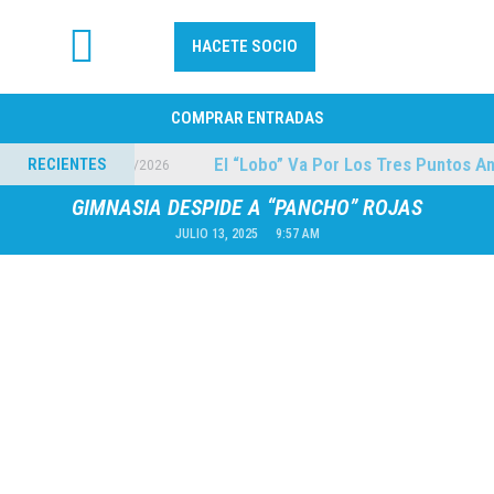
HACETE SOCIO
FÚTBOL PROFESIONAL
COMPRAR ENTRADAS
 A Quilmes
El “Lobo” Va Por Los Tres Puntos Ant
RECIENTES
04/08/2026
GIMNASIA DESPIDE A “PANCHO” ROJAS
JULIO 13, 2025
9:57 AM