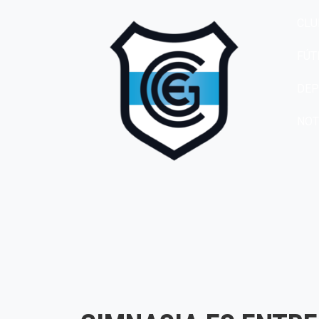
CLU
FÚT
DEP
NOT