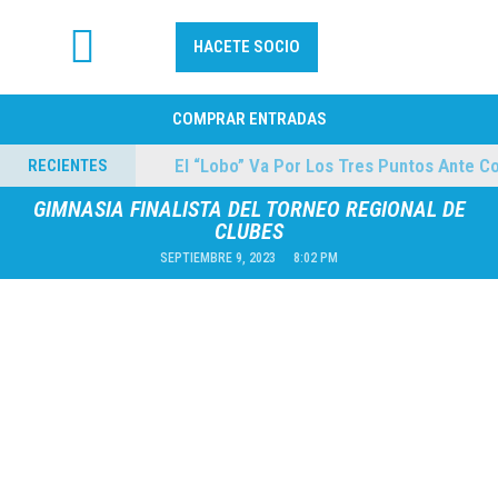
HACETE SOCIO
FÚTBOL PROFESIONAL
COMPRAR ENTRADAS
lmes
El “Lobo” Va Por Los Tres Puntos Ante Cole
RECIENTES
04/08/2026
GIMNASIA FINALISTA DEL TORNEO REGIONAL DE
CLUBES
SEPTIEMBRE 9, 2023
8:02 PM