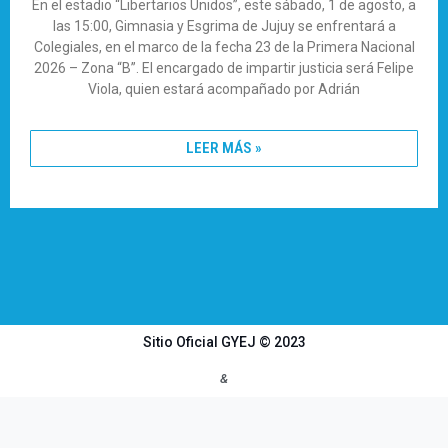
En el estadio “Libertarios Unidos”, este sábado, 1 de agosto, a
las 15:00, Gimnasia y Esgrima de Jujuy se enfrentará a
Colegiales, en el marco de la fecha 23 de la Primera Nacional
2026 – Zona “B”. El encargado de impartir justicia será Felipe
Viola, quien estará acompañado por Adrián
LEER MÁS »
Sitio Oficial GYEJ © 2023
&