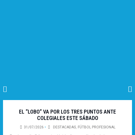
EL “LOBO” VA POR LOS TRES PUNTOS ANTE
COLEGIALES ESTE SÁBADO
31/07/2026
•
DESTACADAS
,
FÚTBOL PROFESIONAL