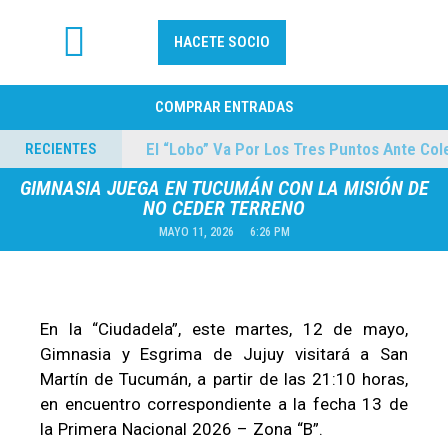
HACETE SOCIO
FÚTBOL PROFESIONAL
COMPRAR ENTRADAS
es
El “Lobo” Va Por Los Tres Puntos Ante Colegi
RECIENTES
04/08/2026
GIMNASIA JUEGA EN TUCUMÁN CON LA MISIÓN DE
NO CEDER TERRENO
MAYO 11, 2026
6:26 PM
En la “Ciudadela”, este martes, 12 de mayo,
Gimnasia y Esgrima de Jujuy visitará a San
Martín de Tucumán, a partir de las 21:10 horas,
en encuentro correspondiente a la fecha 13 de
la Primera Nacional 2026 – Zona “B”.