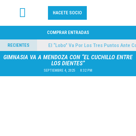
HACETE SOCIO
FÚTBOL PROFESIONAL
COMPRAR ENTRADAS
lmes
El “Lobo” Va Por Los Tres Puntos Ante Cole
RECIENTES
04/08/2026
GIMNASIA VA A MENDOZA CON “EL CUCHILLO ENTRE
LOS DIENTES”
SEPTIEMBRE 4, 2025
8:32 PM