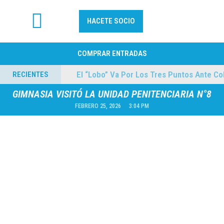
HACETE SOCIO
FÚTBOL PROFESIONAL
COMPRAR ENTRADAS
mes
El “Lobo” Va Por Los Tres Puntos Ante Coleg
RECIENTES
04/08/2026
GIMNASIA VISITÓ LA UNIDAD PENITENCIARIA N°8
FEBRERO 25, 2026
3:04 PM