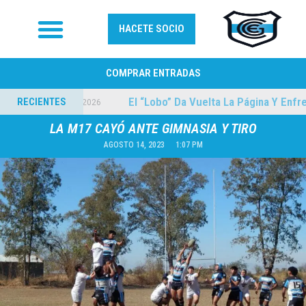
HACETE SOCIO
COMPRAR ENTRADAS
 Punta
El “Lobo” Da Vuelta La Página Y Enfrenta 
RECIENTES
09/08/2026
LA M17 CAYÓ ANTE GIMNASIA Y TIRO
AGOSTO 14, 2023
1:07 PM