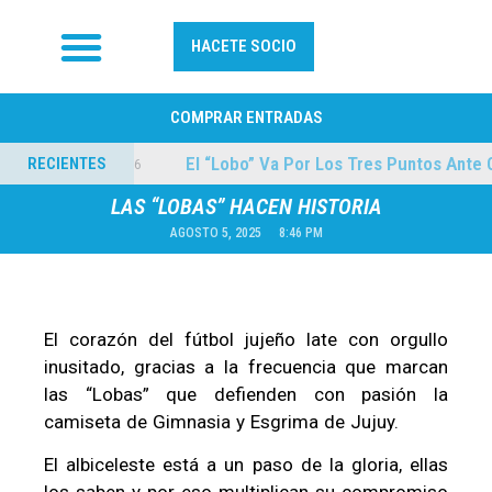
HACETE SOCIO
COMPRAR ENTRADAS
ilmes
El “Lobo” Va Por Los Tres Puntos Ante Col
RECIENTES
04/08/2026
LAS “LOBAS” HACEN HISTORIA
AGOSTO 5, 2025
8:46 PM
El corazón del fútbol jujeño late con orgullo
inusitado, gracias a la frecuencia que marcan
las “Lobas” que defienden con pasión la
camiseta de Gimnasia y Esgrima de Jujuy.
El albiceleste está a un paso de la gloria, ellas