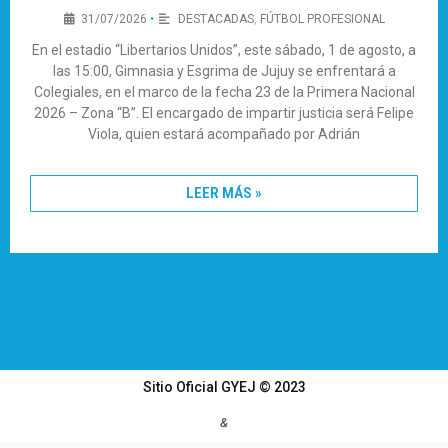
31/07/2026
•
DESTACADAS
,
FÚTBOL PROFESIONAL
En el estadio “Libertarios Unidos”, este sábado, 1 de agosto, a
las 15:00, Gimnasia y Esgrima de Jujuy se enfrentará a
Colegiales, en el marco de la fecha 23 de la Primera Nacional
2026 – Zona “B”. El encargado de impartir justicia será Felipe
Viola, quien estará acompañado por Adrián
LEER MÁS »
Sitio Oficial GYEJ © 2023
&