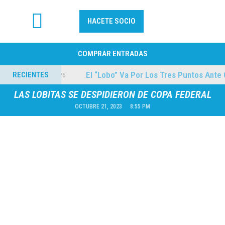
HACETE SOCIO
FÚTBOL PROFESIONAL
COMPRAR ENTRADAS
uilmes
El “Lobo” Va Por Los Tres Puntos Ante Co
RECIENTES
04/08/2026
LAS LOBITAS SE DESPIDIERON DE COPA FEDERAL
OCTUBRE 21, 2023
8:55 PM