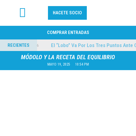
HACETE SOCIO
FÚTBOL PROFESIONAL
COMPRAR ENTRADAS
ilmes
El “Lobo” Va Por Los Tres Puntos Ante Col
RECIENTES
04/08/2026
MÓDOLO Y LA RECETA DEL EQUILIBRIO
MAYO 19, 2025
10:54 PM