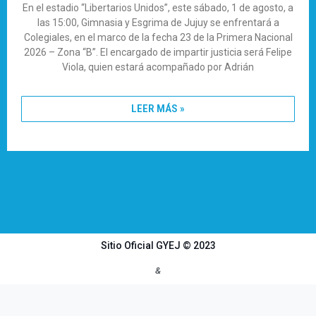
En el estadio “Libertarios Unidos”, este sábado, 1 de agosto, a
las 15:00, Gimnasia y Esgrima de Jujuy se enfrentará a
Colegiales, en el marco de la fecha 23 de la Primera Nacional
2026 – Zona “B”. El encargado de impartir justicia será Felipe
Viola, quien estará acompañado por Adrián
LEER MÁS »
Sitio Oficial GYEJ © 2023
&