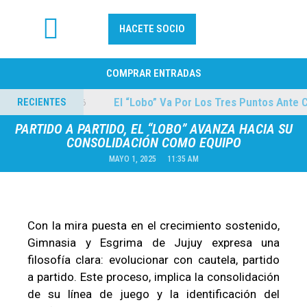
HACETE SOCIO
FÚTBOL PROFESIONAL
COMPRAR ENTRADAS
ilmes
El “Lobo” Va Por Los Tres Puntos Ante Col
RECIENTES
04/08/2026
PARTIDO A PARTIDO, EL “LOBO” AVANZA HACIA SU
CONSOLIDACIÓN COMO EQUIPO
MAYO 1, 2025
11:35 AM
Con la mira puesta en el crecimiento sostenido,
Gimnasia y Esgrima de Jujuy expresa una
filosofía clara: evolucionar con cautela, partido
a partido. Este proceso, implica la consolidación
de su línea de juego y la identificación del