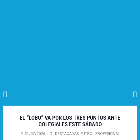
EL “LOBO” VA POR LOS TRES PUNTOS ANTE
COLEGIALES ESTE SÁBADO
31/07/2026
•
DESTACADAS
,
FÚTBOL PROFESIONAL