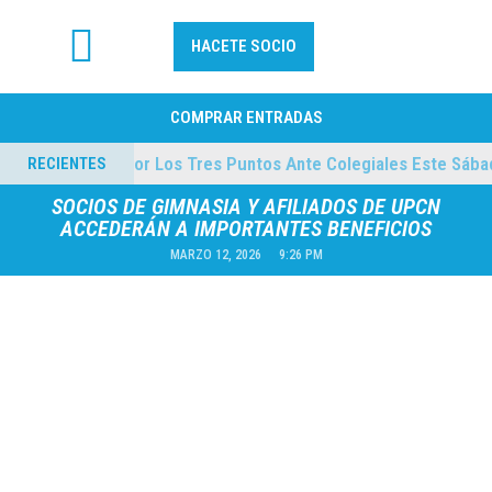
HACETE SOCIO
FÚTBOL PROFESIONAL
COMPRAR ENTRADAS
es
El “Lobo” Va Por Los Tres Puntos Ante Colegi
RECIENTES
04/08/2026
SOCIOS DE GIMNASIA Y AFILIADOS DE UPCN
ACCEDERÁN A IMPORTANTES BENEFICIOS
MARZO 12, 2026
9:26 PM