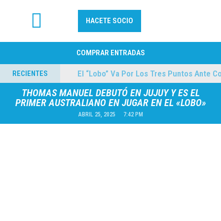
HACETE SOCIO
FÚTBOL PROFESIONAL
COMPRAR ENTRADAS
lmes
El “Lobo” Va Por Los Tres Puntos Ante Cole
RECIENTES
04/08/2026
THOMAS MANUEL DEBUTÓ EN JUJUY Y ES EL
PRIMER AUSTRALIANO EN JUGAR EN EL «LOBO»
ABRIL 25, 2025
7:42 PM